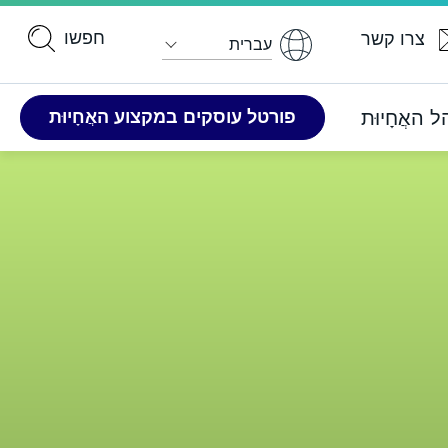
עברית
האֲחָיוּת
פורטל ​​עוסקים במקצוע האֲחָיוּת