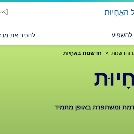
האֲחָיוּת
להשפיע
להכיר את מנהל 
 וחדשנות
חדשנות באֲחָיוּת
יוּת
דמת ומשתפרת באופן מתמיד