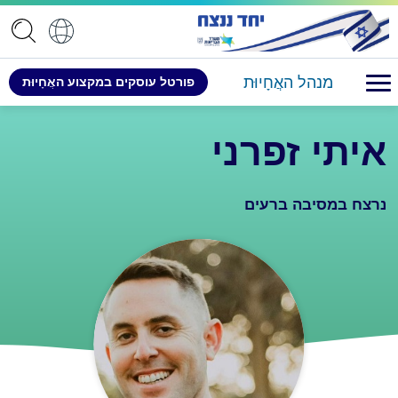
מנהל האֲחָיוּת
פורטל ​​עוסקים במקצוע האֲחָיוּת
איתי זפרני
נרצח במסיבה ברעים