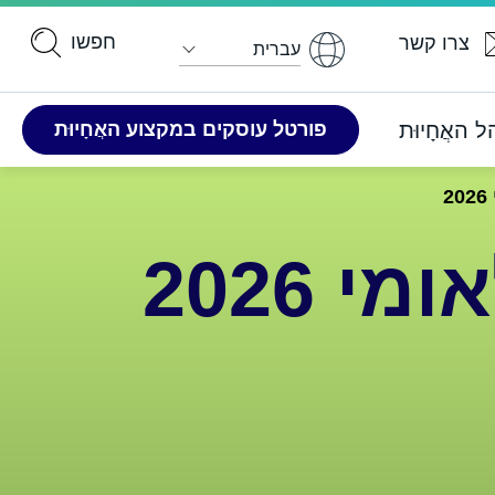
עברית
האֲחָיוּת
פורטל ​​עוסקים במקצוע האֲחָיוּת
 2026