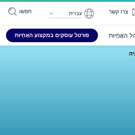
עברית
האֲחָיוּת
פורטל ​​עוסקים במקצוע האֲחָיוּת
יה