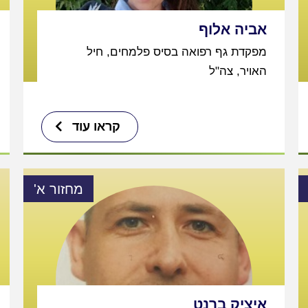
אביה אלוף
מפקדת גף רפואה בסיס פלמחים, חיל
האויר, צה"ל
קראו עוד
מחזור א'
איציק ברנט