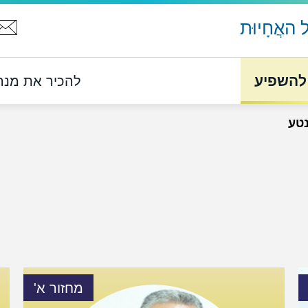
האֲחָיוּת
להשפיע
להכיר את מנהל 
נטע
מחזור א'