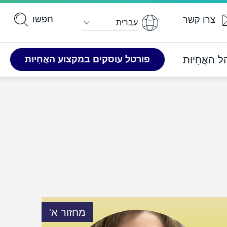
עברית
האֲחָיוּת
פורטל ​​עוסקים במקצוע האֲחָיוּת
מחזור א'