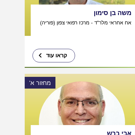
משה בן סימון
אח אחראי מלר"ד - מרכז רפואי צפון (פוריה)
קראו עוד
מחזור א'
אבי ברש