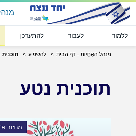
מנהל 
ללמוד
לעבוד
להתעדכן
מנהל האֲחָיוּת - דף הבית
להשפיע
תוכנית 
תוכנית נטע
מחזור א'