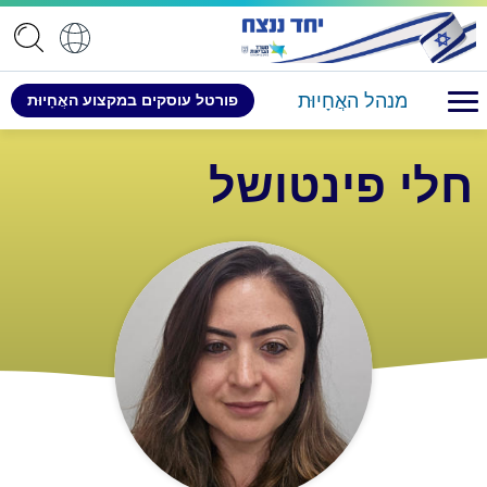
מנהל האֲחָיוּת
פורטל ​​עוסקים במקצוע האֲחָיוּת
חלי פינטושל