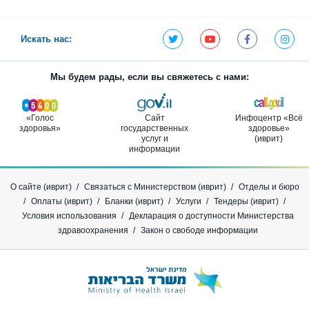
Искать нас:
Мы будем рады, если вы свяжетесь с нами:
«Голос
Сайт
Инфоцентр «Всё
здоровья»
государственных
здоровье»
услуг и
(иврит)
информации
О сайте (иврит)
Связаться с Министерством (иврит)
Отделы и бюро
Оплаты (иврит)
Бланки (иврит)
Услуги
Тендеры (иврит)
Условия использования
Декларация о доступности Министерства
здравоохранения
Закон о свободе информации