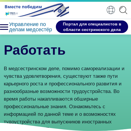
Управление по
Портал для специалистов в
делам медсестёр
области сестринского дела
Меню сайта
Работать
Открыть страницу поиска
Перейти к содержанию страницы
Нижний колонтитул
В медсестринском деле, помимо самореализации и
чувства удовлетворения, существуют также пути
карьерного роста и профессионального развития и
разнообразные возможности трудоустройства. Во
время работы накапливаются обширные
профессиональные знания. Ознакомьтесь с
информацией по данной теме и о возможностях
тудоустройства для выпускников иностранных
учебных заведений.